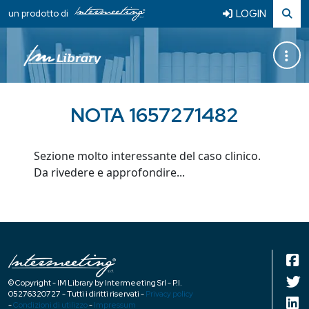
LOGIN
un prodotto di
NOTA 1657271482
Sezione molto interessante del caso clinico.
Da rivedere e approfondire...
© Copyright - IM Library by Intermeeting Srl - P.I.
05276320727 - Tutti i diritti riservati -
Privacy policy
-
Condizioni di utilizzo
-
Impressum