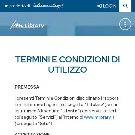
LOGIN
un prodotto di
TERMINI E CONDIZIONI DI
UTILIZZO
PREMESSA
I presenti Termini e Condizioni disciplinano i rapporti
tra il Intermeeting S.r.l. (di seguito “
Titolare
”) e chi
usufruisce (di seguito “
Utente
”) dei servizi offerti
(di seguito “
Servizi
”) all’interno di
www.imlibrary.it
(di seguito “
Sito
”).
ACCETTAZIONE