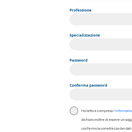
Professione
Specializzazione
Password
Conferma password
Ho letto e compreso
l'informativ
dichiaro inoltre di essere un sog
confermo la correttezza dei dati 