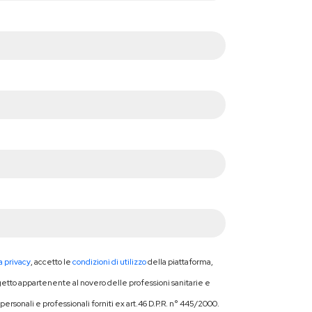
a privacy
, accetto le
condizioni di utilizzo
della piattaforma,
getto appartenente al novero delle professioni sanitarie e
personali e professionali forniti ex art.46 D.P.R. n° 445/2000.