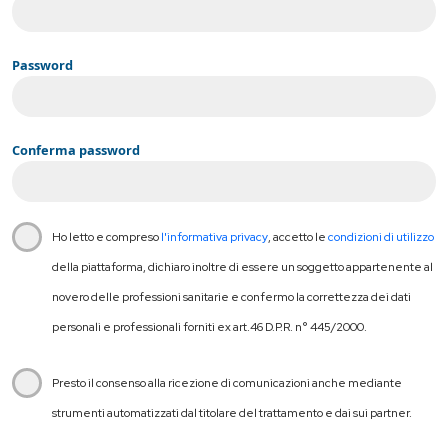
Password
Conferma password
Ho letto e compreso
l'informativa privacy
, accetto le
condizioni di utilizzo
della piattaforma, dichiaro inoltre di essere un soggetto appartenente al
novero delle professioni sanitarie e confermo la correttezza dei dati
personali e professionali forniti ex art.46 D.P.R. n° 445/2000.
Presto il consenso alla ricezione di comunicazioni anche mediante
strumenti automatizzati dal titolare del trattamento e dai sui partner.