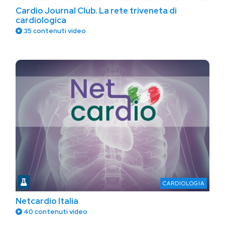
Cardio Journal Club. La rete triveneta di
cardiologica
35 contenuti video
CARDIOLOGIA
Netcardio Italia
40 contenuti video