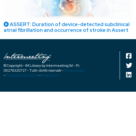
ASSERT: Duration of device-detected subclinical
atrial fibrillation and occurrence of stroke in Assert
© Copyright - IM Library by Intermeeting Srl - P.I.
05276320727 - Tutti i diritti riservati -
Privacy policy
-
Condizioni di utilizzo
-
Impressum