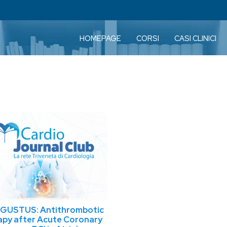
HOMEPAGE
CORSI
CASI CLINICI
GUSTUS: Antithrombotic
py after Acute Coronary