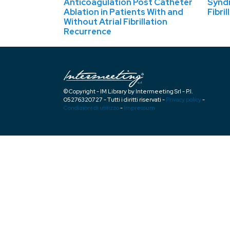
Anticoagulation Post Catheter
Syndr
Ablation in Patients With and
Fibril
Without Atrial Fibrillation
Recurrence
© Copyright - IM Library by Intermeeting Srl - P.I.
05276320727 - Tutti i diritti riservati -
Privacy policy
-
Condizioni di utilizzo
-
Impressum