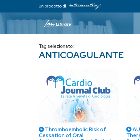
un prodotto di
Tag selezionato:
ANTICOAGULANTE
Thromboembolic Risk of
AU
Cessation of Oral
Thera