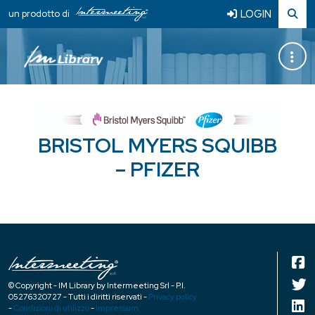
LOGIN
un prodotto di
BRISTOL MYERS SQUIBB
– PFIZER
© Copyright - IM Library by Intermeeting Srl - P.I.
05276320727 - Tutti i diritti riservati -
Privacy policy
-
Condizioni di utilizzo
-
Impressum