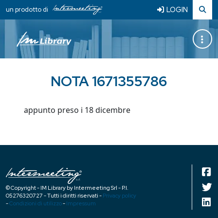
LOGIN
un prodotto di
NOTA 1671355786
appunto preso i 18 dicembre
© Copyright - IM Library by Intermeeting Srl - P.I.
05276320727 - Tutti i diritti riservati -
Privacy policy
-
Condizioni di utilizzo
-
Impressum