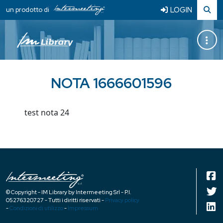
LOGIN
un prodotto di
NOTA 1666601596
test nota 24
© Copyright - IM Library by Intermeeting Srl - P.I.
05276320727 - Tutti i diritti riservati -
Privacy policy
-
Condizioni di utilizzo
-
Impressum