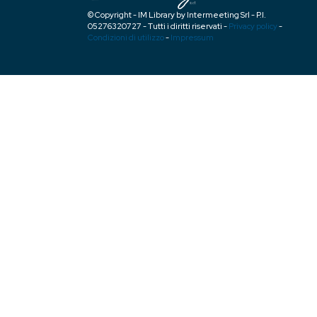
© Copyright - IM Library by Intermeeting Srl - P.I.
05276320727 - Tutti i diritti riservati -
Privacy policy
-
Condizioni di utilizzo
-
Impressum