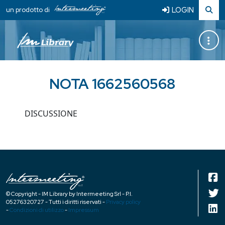
LOGIN
un prodotto di
NOTA 1662560568
DISCUSSIONE
© Copyright - IM Library by Intermeeting Srl - P.I.
05276320727 - Tutti i diritti riservati -
Privacy policy
-
Condizioni di utilizzo
-
Impressum