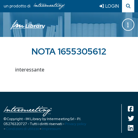
LOGIN
un prodotto di
NOTA 1655305612
interessante
© Copyright - IM Library by Intermeeting Srl - P.I.
05276320727 - Tutti i diritti riservati -
Privacy policy
-
Condizioni di utilizzo
-
Impressum