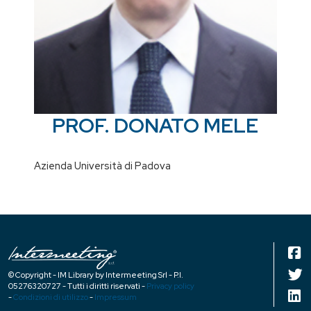
PROF. DONATO MELE
Azienda Università di Padova
© Copyright - IM Library by Intermeeting Srl - P.I.
05276320727 - Tutti i diritti riservati -
Privacy policy
-
Condizioni di utilizzo
-
Impressum